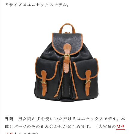
Ｓサイズはユニセックスモデル。
外観
男女問わずお使いいただけるユニセックスモデル。本
体とパーツの色の組み合わせが楽しめます。（大容量の
Ｍサ
イズ
もあります）