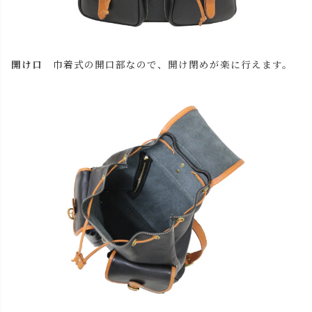
本体/ブラック
カートに入れる
パーツ/レッド
開け口
巾着式の開口部なので、開け閉めが楽に行えます。
本体/キャメル
カートに入れる
本体/チョコ
カートに入れる
本体/レッド
カートに入れる
本体/ブラック
カートに入れる
パーツ/ブラック
本体/キャメル
カートに入れる