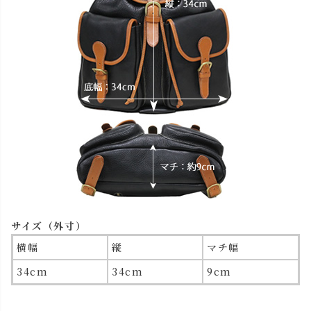
サイズ（外寸）
横幅
縦
マチ幅
34cm
34cm
9cm