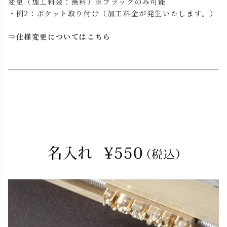
変更（加工料金：無料）※ブラックのみ可能
・例2：ポケット取り付け（加工料金が発生いたします。）
⇒
仕様変更についてはこちら