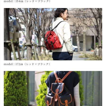
model：154㎝（レッド×ブラック）
model：172㎝（レッド×ブラック）