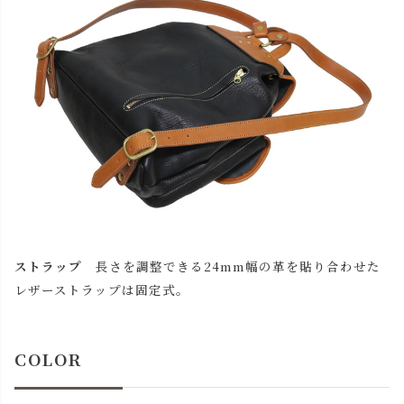
ストラップ
長さを調整できる24mm幅の革を貼り合わせた
レザーストラップは固定式。
COLOR