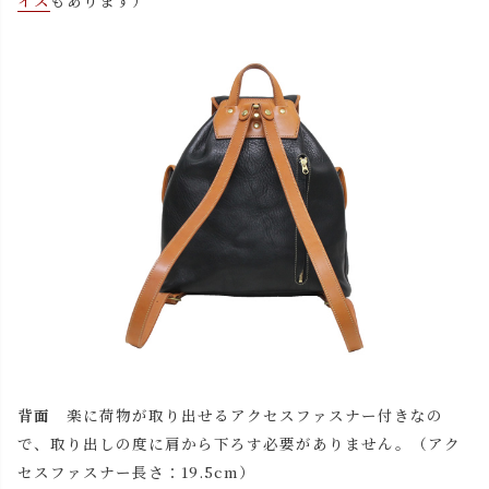
背面
楽に荷物が取り出せるアクセスファスナー付きなの
で、取り出しの度に肩から下ろす必要がありません。（アク
セスファスナー長さ：19.5cm）