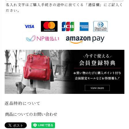
必
名入れ文字はご購入手続きの途中に出てくる「通信欄」にご記入く
須
ださい。
)
返品特約について
商品についてのお問い合わせ