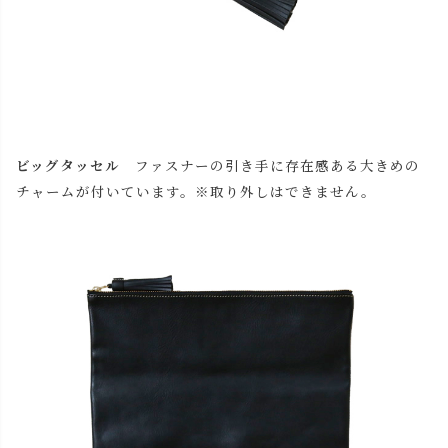
ビッグタッセル
ファスナーの引き手に存在感ある大きめの
チャームが付いています。※取り外しはできません。
close
名入れについて
(
必
名入れ文字はご購入手続きの途中に出てくる「通信欄」に
須
ご記入ください。
)
縦軸：タッセルの革色
横軸：バッグの革色