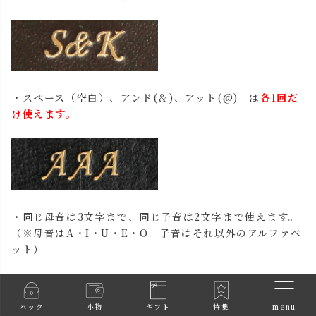
・スペース（空白）、アンド(＆)、アット(@) は
各1回だ
け使えます。
・同じ母音は3文字まで、同じ子音は2文字まで使えます。
（※母音はA・I・U・E・O 子音はそれ以外のアルファベ
ット）
menu
バック
小物
ギフト
特集