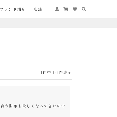
ブランド紹介
店舗
1
件中
1
-
1
件表示
に合う財布も欲しくなってきたので