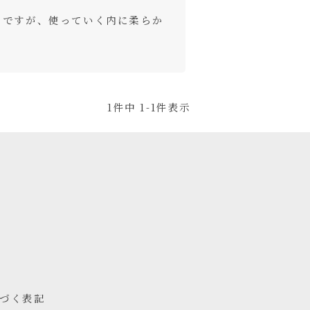
のですが、使っていく内に柔らか
1
件中
1
-
1
件表示
づく表記