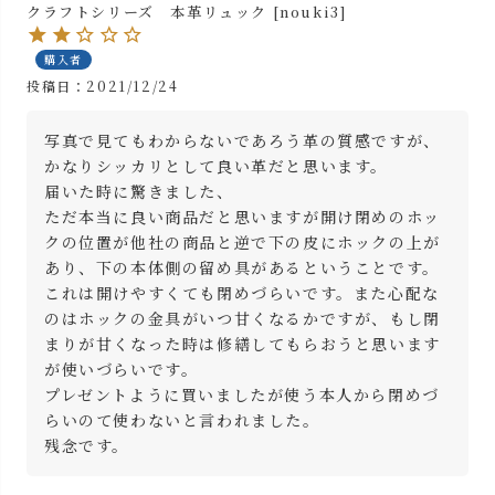
クラフトシリーズ 本革リュック [nouki3]
購入者
投稿日
2021/12/24
写真で見てもわからないであろう革の質感ですが、
かなりシッカリとして良い革だと思います。

届いた時に驚きました、

ただ本当に良い商品だと思いますが開け閉めのホッ
クの位置が他社の商品と逆で下の皮にホックの上が
あり、下の本体側の留め具があるということです。
これは開けやすくても閉めづらいです。また心配な
のはホックの金具がいつ甘くなるかですが、もし閉
まりが甘くなった時は修繕してもらおうと思います
が使いづらいです。

プレゼントように買いましたが使う本人から閉めづ
らいのて使わないと言われました。

残念です。