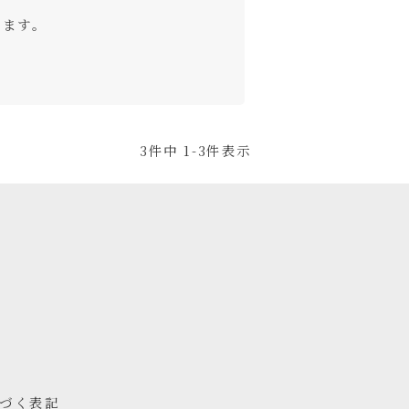
ます。

3
件中
1
-
3
件表示
づく表記