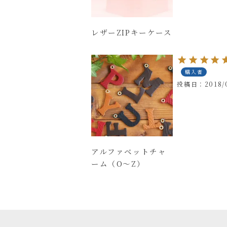
レザーZIPキーケース
購入者
投稿日
2018/
アルファベットチャ
ーム（O～Z）