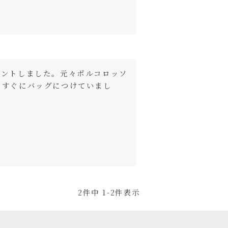
ゼントしました。元々ポルコロッソ
、すぐにバッグにつけていまし
2
件中
1
-
2
件表示