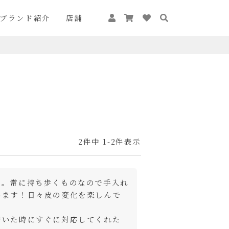
ブランド紹介
店舗
2
件中
1
-
2
件表示
た。常に持ち歩くものなので手入れ
います！日々皮の変化を楽しんで


届いた時にすぐに対応してくれた