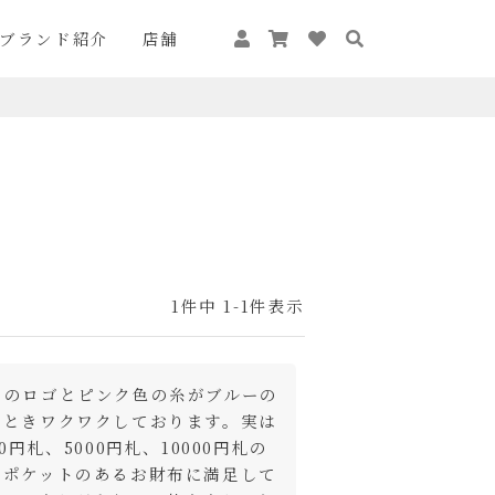
ブランド紹介
店舗
1
件中
1
-
1
件表示
ドのロゴとピンク色の糸がブルーの
すときワクワクしております。実は
札、5000円札、10000円札の
のポケットのあるお財布に満足して