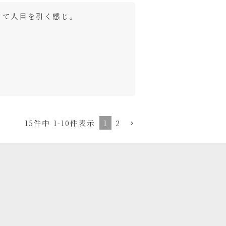
って人目を引く感じ。
1
2
15
件中
1
-
10
件表示