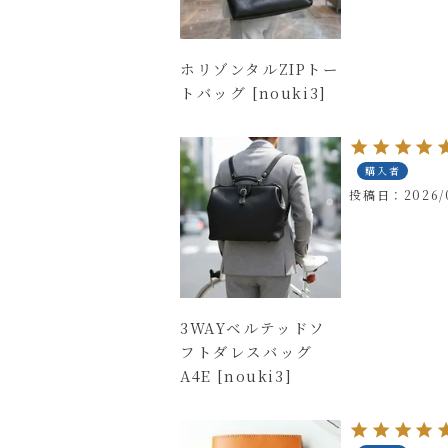
ホリゾンタルZIPトー
トバッグ [nouki3]
購入者
投稿日
2026/
3WAYベルテッドソ
フトダレスバッグ
A4E [nouki3]