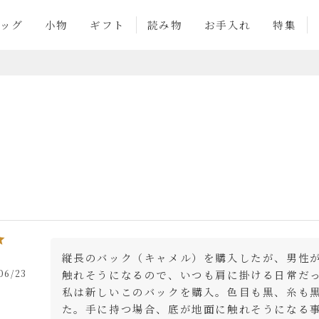
ッグ
小物
ギフト
読み物
お手入れ
特集
縦長のバック（キャメル）を購入したが、男性
06/23
触れそうになるので、いつも肩に掛ける日常だ
私は新しいこのバックを購入。色目も黒、糸も
た。手に持つ場合、底が地面に触れそうになる