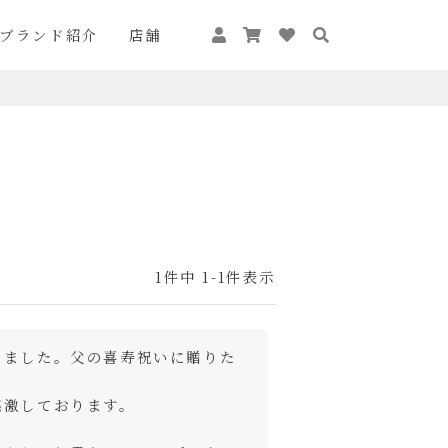
ブランド紹介
店舗
1
件中
1
-
1
件表示
きました。父の喜寿祝いに贈りた
激しております。
