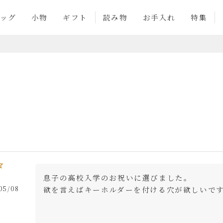
ッグ
小物
ギフト
読み物
お手入れ
特集
息子の高校入学のお祝いに選びました。

05/08
欲を言えばキーホルダーを付ける穴が欲しいで