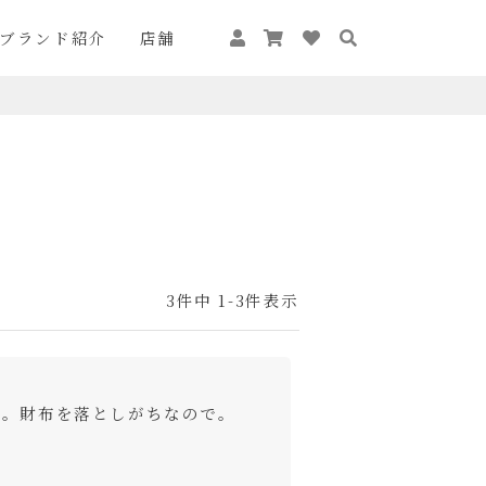
ブランド紹介
店舗
3
件中
1
-
3
件表示
す。財布を落としがちなので。