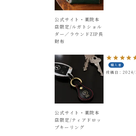
公式サイト・薬院本
店限定/ルガトショル
ダー／ラウンドZIP長
財布
購入者
投稿日
2024/
公式サイト・薬院本
店限定/ティアドロッ
プキーリング