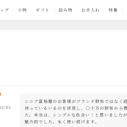
ッグ
小物
ギフト
読み物
お手入れ
特集
シニア富裕層のお客様がブランド財布ではなく
02/03
持っているいるのを拝見し、○十万の財布から
た。本当は、シンプルな色合い！と思いました
魅力的でした。永く使い続けます。