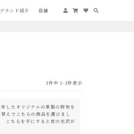
ブランド紹介
店舗
3
件中
1
-
3
件表示
経年したオリジナルの革製の財布を
買替えでこちらの商品を選びまし
が　こちらを手にすると皮の光沢が