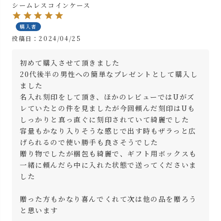
シームレスコインケース
購入者
投稿日
2024/04/25
初めて購入させて頂きました

20代後半の男性への簡単なプレゼントとして購入し
ました

名入れ刻印をして頂き、ほかのレビューではUがズ
レていたとの件を見ましたが今回頼んだ刻印はUも
しっかりと真っ直ぐに刻印されていて綺麗でした

容量もかなり入りそうな感じで出す時もザラっと広
げられるので使い勝手も良さそうでした

贈り物でしたが梱包も綺麗で、ギフト用ボックスも
一緒に頼んだら中に入れた状態で送ってくださいま
した

贈った方もかなり喜んでくれて次は他の品を贈ろう
と思います