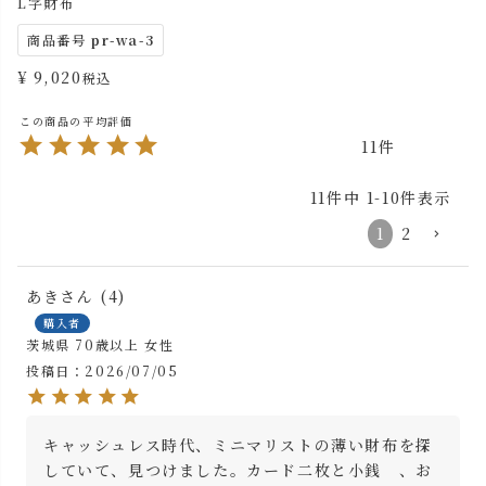
L字財布
商品番号
pr-wa-3
¥
9,020
税込
11
11
件中
1
-
10
件表示
1
2
あき
4
購入者
茨城県
70歳以上
女性
投稿日
2026/07/05
キャッシュレス時代、ミニマリストの薄い財布を探
していて、見つけました。カード二枚と小銭　、お