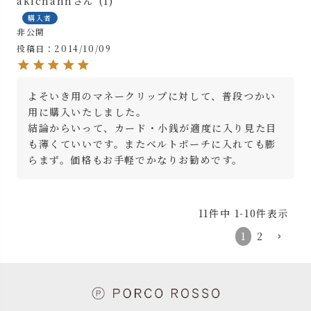
akichann
1
購入者
非公開
投稿日
2014/10/09
よそいき用のマネークリップに対して、普段つかい
用に購入いたしました。

結論からいって、カード・小銭が適度に入り見た目
も薄くていいです。またベルトポーチに入れても膨
らまず。価格もお手軽でかなりお勧めです。
11
件中
1
-
10
件表示
1
2