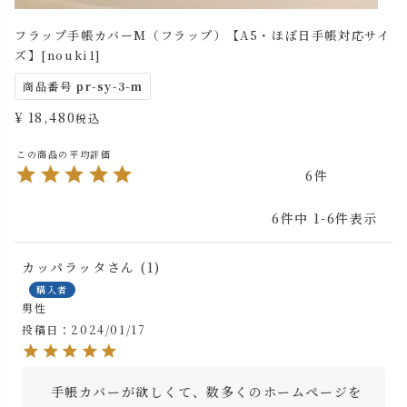
フラップ手帳カバーM（フラップ）【A5・ほぼ日手帳対応サイ
ズ】[nouki1]
商品番号
pr-sy-3-m
¥
18,480
税込
6
6
件中
1
-
6
件表示
カッパラッタ
1
購入者
男性
投稿日
2024/01/17
　手帳カバーが欲しくて、数多くのホームページを