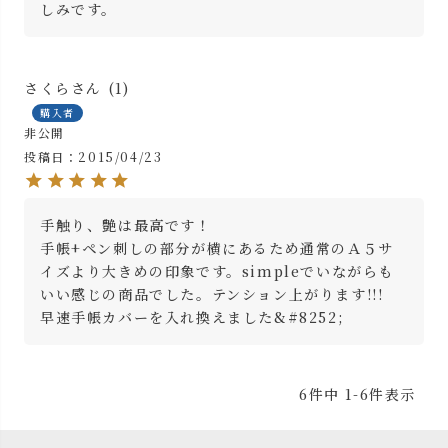
しみです。
さくら
1
購入者
非公開
投稿日
2015/04/23
手触り、艶は最高です！

手帳+ペン刺しの部分が横にあるため通常のＡ５サ
イズより大きめの印象です。simpleでいながらも
いい感じの商品でした。テンション上がります!!!

6
件中
1
-
6
件表示