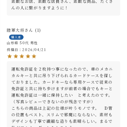
素敵なお店、素敵な店員さん、素敵な商品、たくさ
んの人に繋がりますように！
陸軍大将
1
購入者
山形県
50代
男性
投稿日
2026/04/21
運転免許証を２枚持つ事になったので、車のメカニ
カルキーと共に吊り下げられるカードケースを探し
ておりました。カードキーなら専用ケースで従来の
免許証と共に持ち歩けますが前者の場合でもキーと
運転免許証は一緒に保持したい　と考えたのです。
（写真レビューできないのが残念ですが）

こちらの商品は上記の仕様が叶うモノです。　Ｄ管
の位置もベスト、スリムで邪魔にならない、素材も
デザインも丁寧で繊細な造りも素晴らしい。まるで