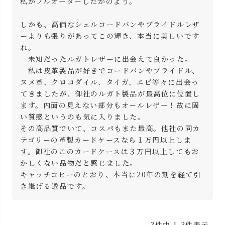
私がフルオーダーしたかのよう。

しかも、高価なシェルコードバンやブライドルレザ
ーよりも張りがあってこの輝き、本当に美しいです
ね。

　未知だったルガトレザーに出会えて良かった。

　私は皮革製品が好きでコードバンやブライドル、
ヌメ革、クロコダイル、タイガ、エピ等々に出会っ
てきましたが、御社のルガト製品が最高位に位置し
ます。内面の見えない部分もオールレザー！故に固
い質感というのも気に入りました。

その高品質でいて、コスパもまた最高。他社の同カ
テゴリーの革製カードケースなら１万円以上しま
す。御社のこのカードケースは３万円以上してもお
かしくない品物だと感じました。

キャッチコピーのとおり、本当に20年の刻を経て引
き継げる逸品です。
3
件中
1
-
3
件表示