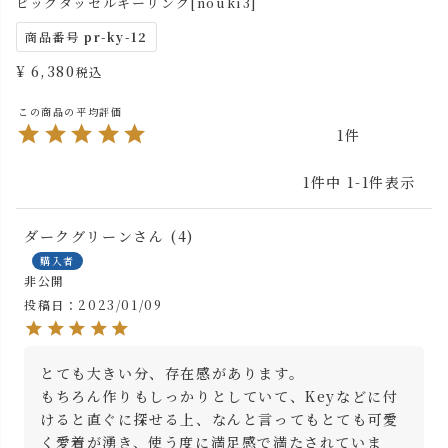
ビッグタッセルキーリング[nouki3]
商品番号
pr-ky-12
¥
6,380
税込
1
1
件中
1
-
1
件表示
ダークグリーン
4
購入者
非公開
投稿日
2023/01/09
とても大きい分、存在感があります。

もちろん作りもしっかりとしていて、Keyなどに付
けると直ぐに探せる上、なんと言ってもとても可愛
く愛着が湧き、使う度に満足感で満たされていま