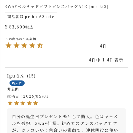
3WAYベルテッドソフトダレスバッグA4E [nouki3]
商品番号
pr-bu-62-a4e
¥
83,600
税込
4
4
件中
1
-
4
件表示
Igu
15
購入者
非公開
投稿日
2026/05/03
自分の誕生日プレゼント🎁として購入。色はキャメ
ルを選択、3way仕様。初めてのダレスバックです
が、カッコいい！色合いの素敵で、連休明けに使い