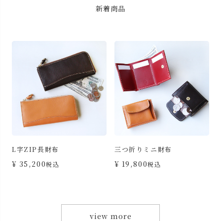
新着商品
L字ZIP長財布
三つ折りミニ財布
カ
¥
35,200
¥
19,800
税込
税込
view more