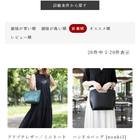
詳細条件から探す
価格が安い順
価格が高い順
新着順
オススメ順
レビュー順
20
件中
1
-
20
件表示
アリゾナレザー／ミニトート
ハンドルバッグ [nouki3]