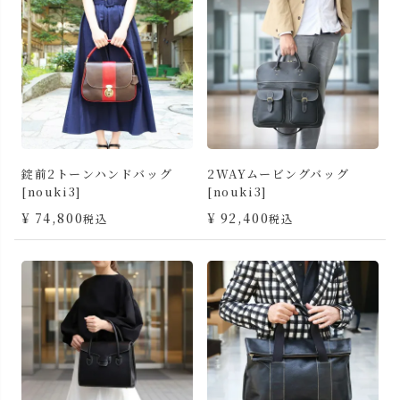
錠前2トーンハンドバッグ
2WAYムービングバッグ
[nouki3]
[nouki3]
¥
74,800
¥
92,400
税込
税込