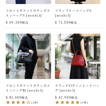
フロントポケットタウンボス
フラップトートバッグS
トンバッグS [nouki3]
[nouki3]
¥
69,300
¥
71,500
税込
税込
フロントポケットタウンボス
ラウンドZIPミニトートバッ
トンバッグM [nouki3]
グ [nouki3]
¥
81,400
¥
42,900
税込
税込
(1件)
(9件)