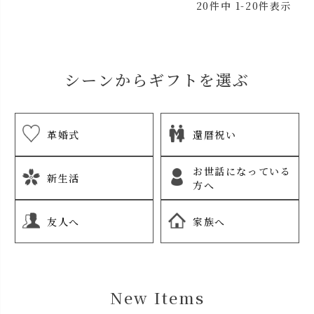
20
件中
1
-
20
件表示
シーンからギフトを選ぶ
革婚式
還暦祝い
お世話になっている
新生活
方へ
友人へ
家族へ
New Items