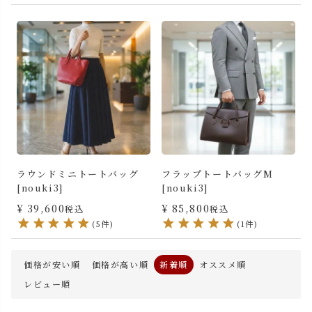
ラウンドミニトートバッグ
フラップトートバッグM
[nouki3]
[nouki3]
¥
39,600
¥
85,800
税込
税込
(5件)
(1件)
価格が安い順
価格が高い順
新着順
オススメ順
レビュー順