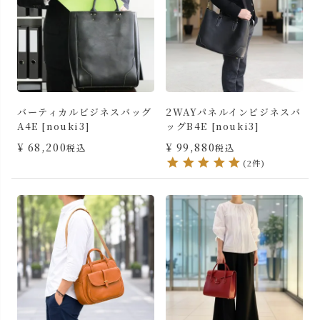
バーティカルビジネスバッグ
2WAYパネルインビジネスバ
A4E [nouki3]
ッグB4E [nouki3]
¥
68,200
¥
99,880
税込
税込
(2件)