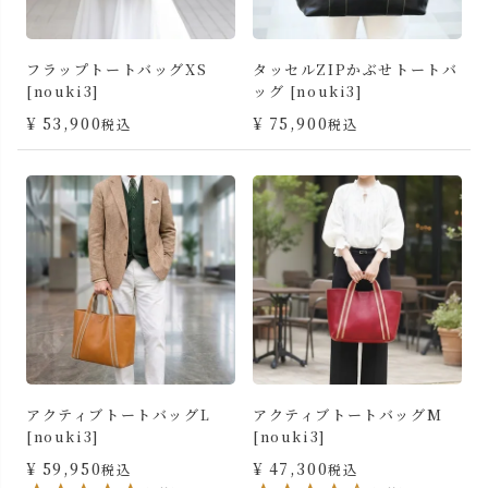
フラップトートバッグXS
タッセルZIPかぶせトートバ
[nouki3]
ッグ [nouki3]
¥
53,900
¥
75,900
税込
税込
アクティブトートバッグL
アクティブトートバッグM
[nouki3]
[nouki3]
¥
59,950
¥
47,300
税込
税込