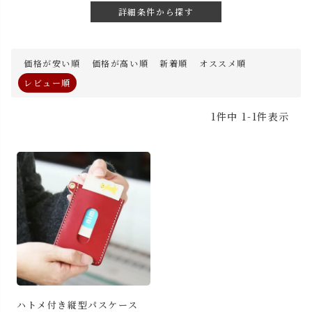
詳細条件から探す
価格が安い順
価格が高い順
新着順
オススメ順
レビュー順
1
件中
1
-
1
件表示
ハトメ付き縦型パスケース