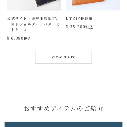
薬院本店限定/
L字ZIP長財布
三つ折りミニ財布
ダー／パス・カ
¥
35,200
¥
19,800
税込
税込
view more
おすすめアイテムのご紹介