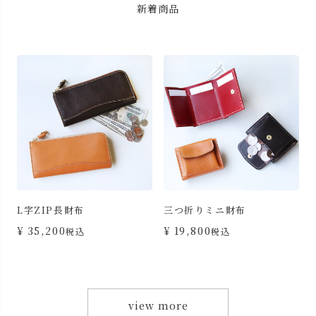
新着商品
L字ZIP長財布
三つ折りミニ財布
カ
¥
35,200
¥
19,800
税込
税込
view more