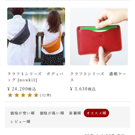
クラフトシリーズ ボディバ
クラフトシリーズ 通帳ケー
ッグ [nouki1]
ス
¥
24,200
¥
3,630
税込
税込
(32件)
価格が安い順
価格が高い順
新着順
オススメ順
レビュー順