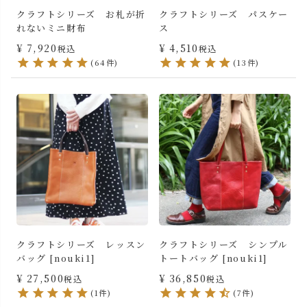
クラフトシリーズ お札が折
クラフトシリーズ パスケー
れないミニ財布
ス
¥
7,920
¥
4,510
税込
税込
(64件)
(13件)
クラフトシリーズ レッスン
クラフトシリーズ シンプル
バッグ [nouki1]
トートバッグ [nouki1]
¥
27,500
¥
36,850
税込
税込
(1件)
(7件)