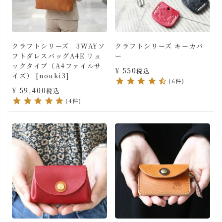
クラフトシリーズ 3WAYソ
クラフトシリーズ キーカバ
フトダレスバッグA4E リュ
ー
ックタイプ（A4ファイルサ
¥
550
税込
イズ） [nouki3]
(6件)
¥
59,400
税込
(4件)