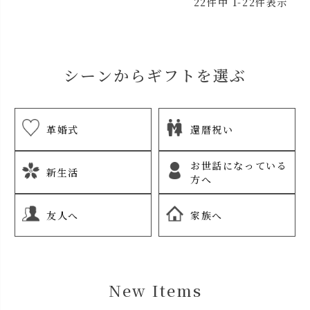
22
件中
1
-
22
件表示
シーンからギフトを選ぶ
革婚式
還暦祝い
お世話になっている
新生活
方へ
友人へ
家族へ
New Items