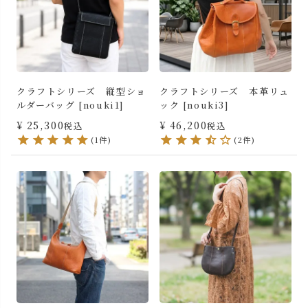
クラフトシリーズ 縦型ショ
クラフトシリーズ 本革リュ
ルダーバッグ [nouki1]
ック [nouki3]
¥
25,300
¥
46,200
税込
税込
(1件)
(2件)