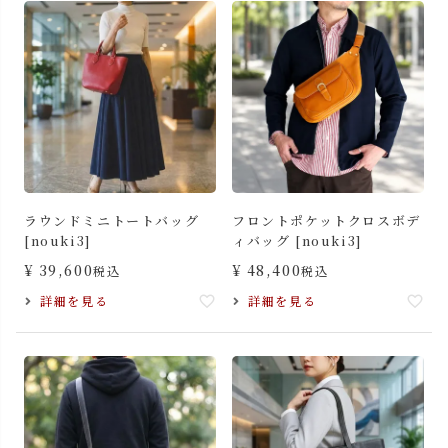
ラウンドミニトートバッグ
フロントポケットクロスボデ
[nouki3]
ィバッグ [nouki3]
¥
39,600
¥
48,400
税込
税込
詳細を見る
詳細を見る