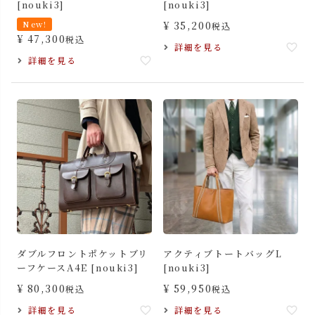
[nouki3]
[nouki3]
New!
¥
35,200
税込
¥
47,300
税込
詳細を見る
詳細を見る
ダブルフロントポケットブリ
アクティブトートバッグL
ーフケースA4E [nouki3]
[nouki3]
¥
80,300
¥
59,950
税込
税込
詳細を見る
詳細を見る