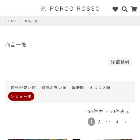
価格が高い順
優先度順
レビュー順
HOME
商品一覧
キーワードヒット順
商品一覧
検索
詳細検索
価格が安い順
価格が高い順
新着順
オススメ順
レビュー順
166
件中
1
-
50
件表示
1
2
…
4