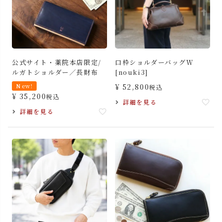
公式サイト・薬院本店限定/
口枠ショルダーバッグＷ
ルガトショルダー／長財布
[nouki3]
New!
¥
52,800
税込
¥
35,200
税込
詳細を見る
詳細を見る