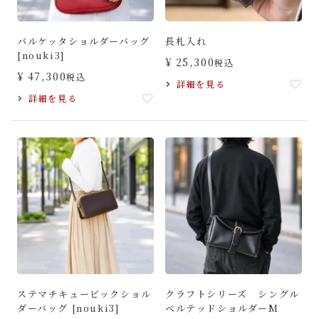
バルケッタショルダーバッグ
長札入れ
[nouki3]
¥
25,300
税込
¥
47,300
税込
詳細を見る
詳細を見る
ステマチキュービックショル
クラフトシリーズ シングル
ダーバッグ [nouki3]
ベルテッドショルダーM