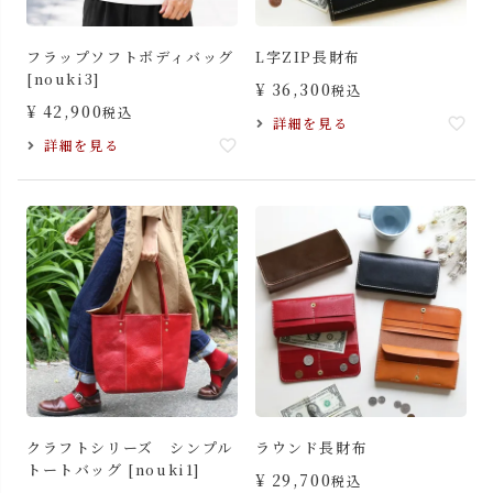
フラップソフトボディバッグ
L字ZIP長財布
[nouki3]
¥
36,300
税込
¥
42,900
税込
詳細を見る
詳細を見る
クラフトシリーズ シンプル
ラウンド長財布
トートバッグ [nouki1]
¥
29,700
税込