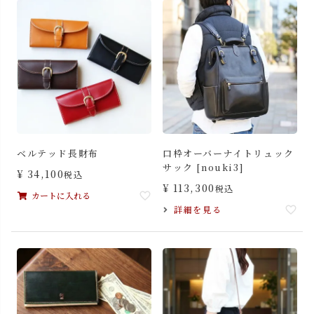
ベルテッド長財布
口枠オーバーナイトリュック
サック [nouki3]
¥
34,100
税込
¥
113,300
税込
カートに入れる
詳細を見る