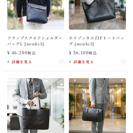
フラップスクエアショルダー
ホリゾンタルZIPトートバッ
バッグL [nouki3]
グ [nouki3]
¥
46,200
¥
56,100
税込
税込
詳細を見る
詳細を見る