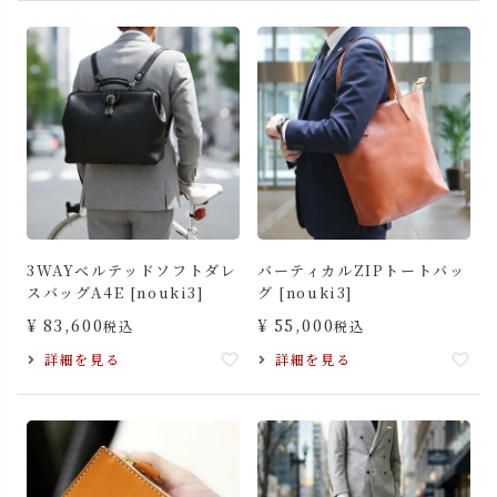
3WAYベルテッドソフトダレ
バーティカルZIPトートバッ
スバッグA4E [nouki3]
グ [nouki3]
¥
83,600
¥
55,000
税込
税込
詳細を見る
詳細を見る