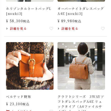
ホリゾンタルトートバッグL
オーバーナイトダレスバッグ
[nouki3]
A4E [nouki3]
¥
58,300
¥
89,980
税込
税込
詳細を見る
詳細を見る
ベルテッド財布
クラフトシリーズ 3WAYソ
フトダレスバッグA4E リュ
¥
23,100
税込
ックタイプ（A4ファイルサ