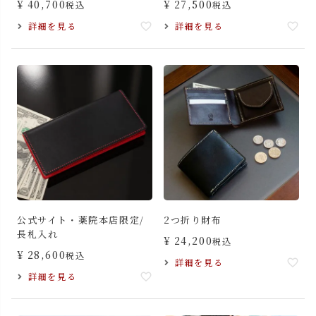
¥
40,700
¥
27,500
税込
税込
詳細を見る
詳細を見る
公式サイト・薬院本店限定/
2つ折り財布
長札入れ
¥
24,200
税込
¥
28,600
税込
詳細を見る
詳細を見る