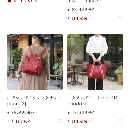
イズ） [nouki3]
カートに入れる
¥
59,400
税込
詳細を見る
口枠ワンデイリュックサック
アクティブトートバッグM
[nouki3]
[nouki3]
¥
86,900
¥
47,300
税込
税込
詳細を見る
詳細を見る