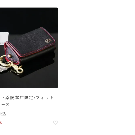
ト・薬院本店限定/フィット
ケース
税込
る