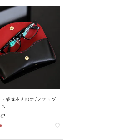
ト・薬院本店限定/フラップ
ース
税込
る