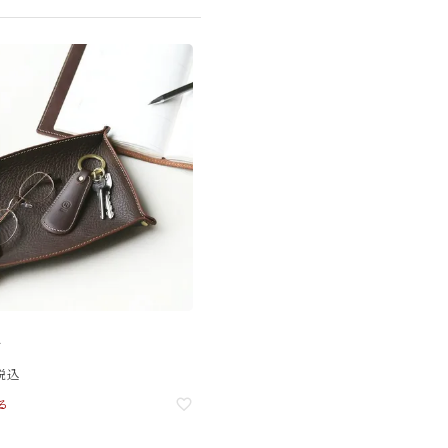
ー
税込
る