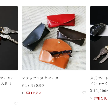
/オールイ
フラップメガネケース
公式サイ
銭入れ付
インキー
¥
13,970
税込
¥
13,200
詳細を見る
詳細を見