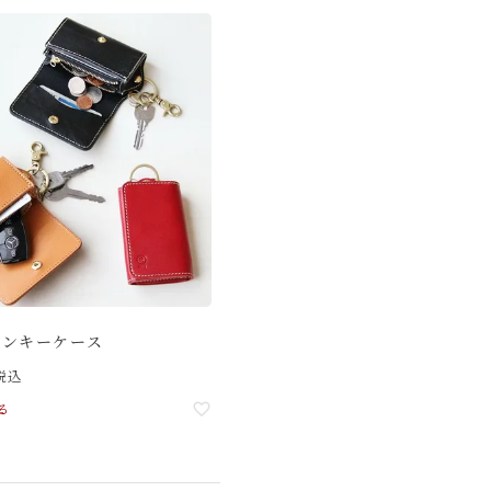
インキーケース
税込
る