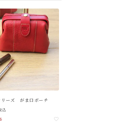
シリーズ がま口ポーチ
税込
る