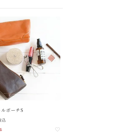
ールポーチS
税込
る