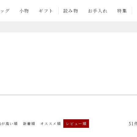
商品番号
ッグ
小物
ギフト
読み物
お手入れ
特集
並び順
新着順
登録順
価格
優先度順
レビュー順
検索
51
格が高い順
新着順
オススメ順
レビュー順