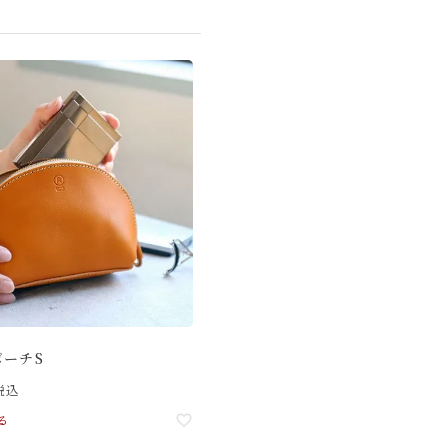
ーチS
税込
る