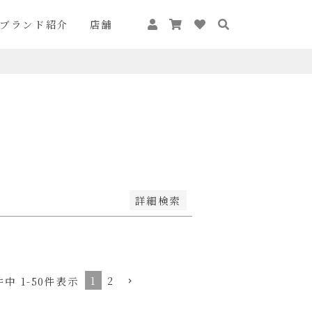
ブランド紹介
店舗
が安い順
価格が高い順
キーワードヒット順
詳細検索
1
2
件中
1
-
50
件表示