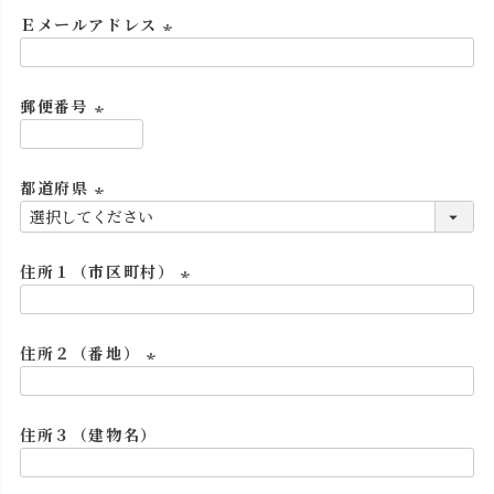
必
Ｅメールアドレス
須
)
(
必
郵便番号
須
)
(
必
都道府県
須
)
(
必
住所１（市区町村）
須
)
(
必
住所２（番地）
須
)
(
必
住所３（建物名）
須
)