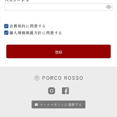
パスワード
(
必
須
会員規約
に同意する
)
個人情報保護方針
に同意する
登録
メールマガジンに登録する